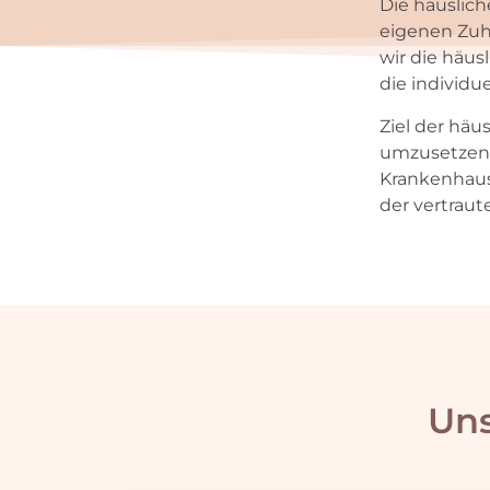
Die häuslic
eigenen Zuh
wir die häus
die individu
Ziel der häu
umzusetzen,
Krankenhaus
der vertrau
Uns