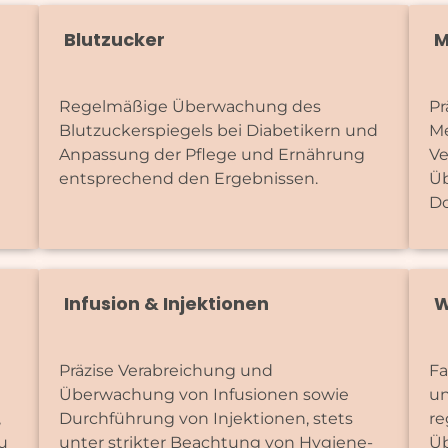
Blutzucker
M
Regelmäßige Überwachung des
Pr
Blutzuckerspiegels bei Diabetikern und
Me
Anpassung der Pflege und Ernährung
Ve
entsprechend den Ergebnissen.
Ü
Do
Infusion & Injektionen
W
Präzise Verabreichung und
Fa
Überwachung von Infusionen sowie
un
,
Durchführung von Injektionen, stets
re
u
unter strikter Beachtung von Hygiene-
Üb