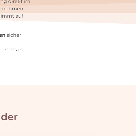
ng direkt im
rnehmen
stimmt auf
en
sicher
 stets in
 der