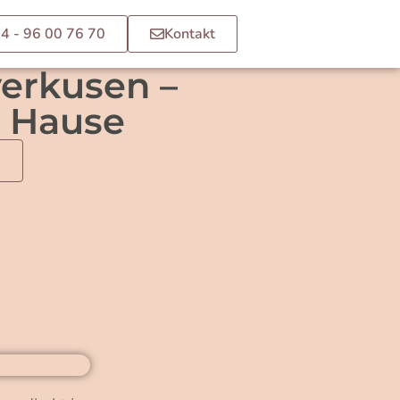
4 - 96 00 76 70
Kontakt
verkusen –
u Hause