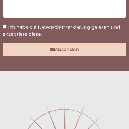
Aurora – Ihr
zuver­lässiger Pfle­ge­dienst
für
Lever­kusen & Umgebung.
Kontakt
Kontaktformular
0214 – 96 00 76 70