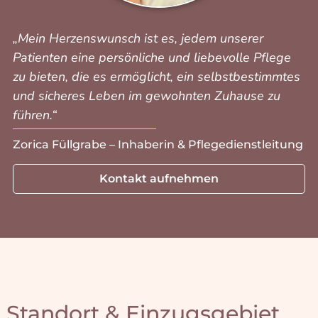
Standort & Einzugsgebiet
Für Sie unterwegs in Leverkusen
Unser Büro im Stadtteil Rheindorf in Leverkusen ist
der Ausgangs­punkt für unse­re Fahrten zu Patienten
in
ganz Leverkusen und Umgebung.
Gerne treffen wir uns mit Ihnen zu einem
unverbindlichen Gespräch – sei es bei Ihnen Zuhause
oder bei uns im Büro:
Aurora Pflegedienst, Pützdelle 1a, 51371
Leverkusen (
Google Maps
)
Alkenrath
Quettingen
Bürrig
Reusrath
Hitdorf
Rheindorf
Küppersteg
Schlebusch