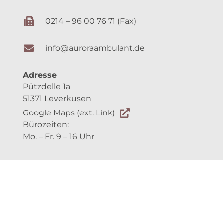
Privatsphäre-Einstellungen ändern
Historie der Privatsphäre-Einstellungen
Einwilligungen widerrufen
©
2023
Aurora ambulante Pflege GmbH |
Impressum
|
Datenschutzerklärung
| Eine Website
von
Pleeg – Wir helfen denen, die helfen
Cookie Consent mit Real Cookie Banner