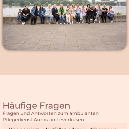
Fragen und Antworten zum ambulanten
Pflegedienst Aurora in Leverkusen
Was passiert in Notfällen oder bei dringendem
Betreuungsbedarf?
In diesen Fällen steht unser Team 24/7 zur
Verfügung. Unsere Telefonnummer wird außerhalb
der Geschäftszeiten weitergeleitet, sodass eine
Rund-um-die-Uhr Erreich­barkeit gewährleistet
wird. Alternativ nutzen Sie unsere
Rufbereitschafts­nummer ganz am unteren Ende
dieser Seite.
Wie schnell können Sie beginnen?
In welchen Gebieten bieten Sie Ihre Dienste an?