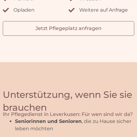
Seniorinnen und Senioren
, die zu Hause sicher
leben möchten
Menschen mit
Pflegegrad
oder neuem
Unterstützungsbedarf
Personen nach
Krankenhaus-, Reha- oder OP-
Aufenthalt
Angehörige, die
Entlastung
und verlässliche
Unterstützung brauchen
Menschen mit
chronischen Erkrankungen
oder
eingeschränkter Mobilität
Patientinnen und Patienten, die
Behandlungspflege nach Verordnung
benötigen