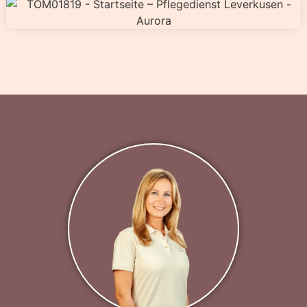
„Mein Herzenswunsch ist es, jedem unserer
Patienten eine persönliche und liebevolle Pflege
zu bieten, die es ermöglicht, ein selbstbestimmtes
und sicheres Leben im gewohnten Zuhause zu
führen.“
Zorica Füllgrabe – Inhaberin & Pflegedienstleitung
Kontakt aufnehmen