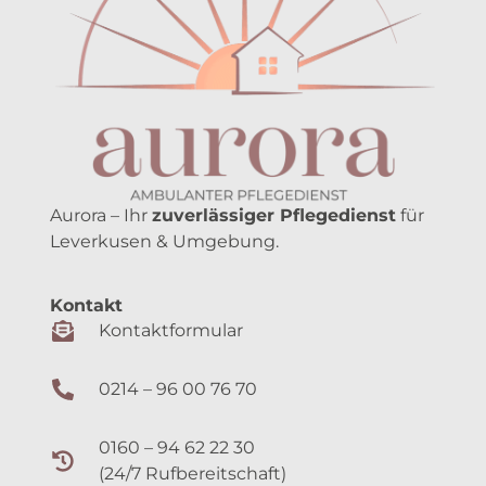
0160 – 94 62 22 30
(24/7 Rufbereitschaft)
0214 – 96 00 76 71 (Fax)
info@aurora
ambulant.de
Adresse
Pützdelle 1a
51371 Leverkusen
Google Maps (ext. Link)
Bürozeiten:
Mo. – Fr. 9 – 16 Uhr