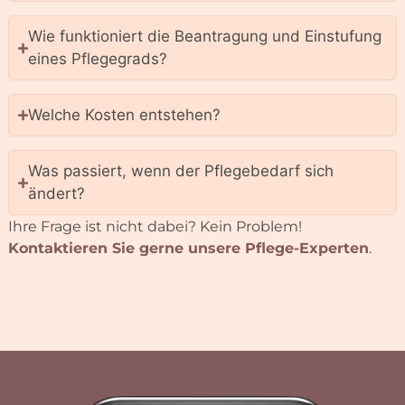
Kontakt
0214 - 96 00 76 70
info@aurora
ambulant.de
Pützdelle 1a
51371 Lever­kusen
Jetzt anrufen